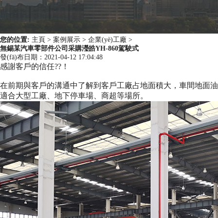
您的位置:
主頁
>
案例展示
>
企業(yè)工廠
>
無錫某汽車零部件公司采購瀅皓YH-860駕駛式
發(fā)布日期：2021-04-12 17:04:48
感謝客戶的信任??！
在前期與客戶的溝通中了解到客戶工廠占地面積大，車間地面油
適合大型工廠、地下停車場、商超等場所。