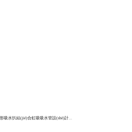
弧形吸水扒結(jié)合虹吸吸水管設(shè)計...