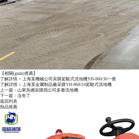
【相關(guān)推薦】
了解詳情 >
上海某機械公司采購駕駛式洗地機YH-860/36一臺
了解詳情 >
上海某金屬制品廠采購YH-860/24駕駛式洗地機
上一篇：
山東吳總采購我公司多臺洗地機
下一篇：沒有了
返回列表
熱品推薦