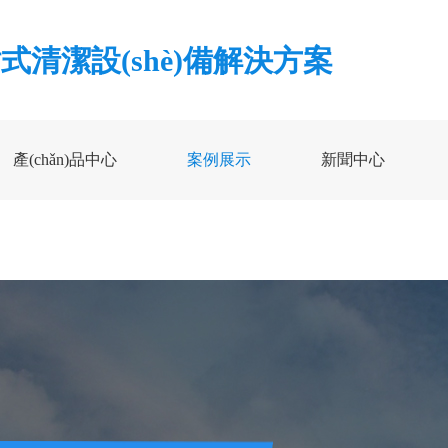
式清潔設(shè)備解決方案
產(chǎn)品中心
案例展示
新聞中心