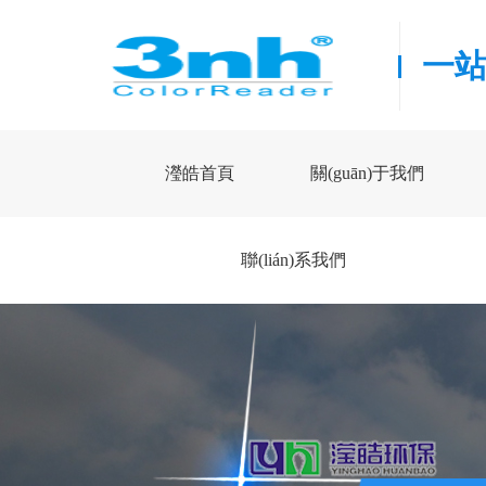
一站
瀅皓首頁
關(guān)于我們
聯(lián)系我們