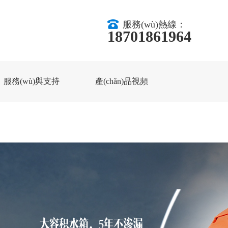
服務(wù)熱線：
18701861964
服務(wù)與支持
產(chǎn)品視頻